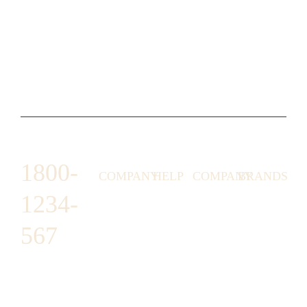
1800-
COMPANY
HELP
COMPANY
BRANDS
1234-
HORNY
ABOUT
EMAIL
TERMS &
LUNSTON
US
US
CONDITIONS
567
MOON TÉ
NICOLAS
AFFILIATE
HELP
RETURN
LEO
PROGRAM
&
POLICY
CAVI
FAQ
1487 ROCKY
JUSMEN
PRESS
WE
HORSE
LUSY
LINKS
SHIPPING
ARE
CARREFOUR
CELLATI