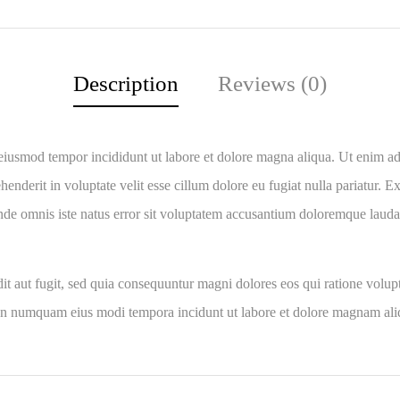
Description
Reviews (0)
 eiusmod tempor incididunt ut labore et dolore magna aliqua. Ut enim ad
nderit in voluptate velit esse cillum dolore eu fugiat nulla pariatur. Ex
 unde omnis iste natus error sit voluptatem accusantium doloremque laud
it aut fugit, sed quia consequuntur magni dolores eos qui ratione volu
ia non numquam eius modi tempora incidunt ut labore et dolore magnam a