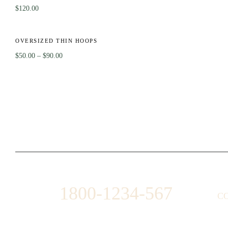
$
120.00
t
-50%
OVERSIZED THIN HOOPS
ock
$
50.00
–
$
90.00
1800-1234-567
C
1487 ROCKY HORSE CARREFOUR
AB