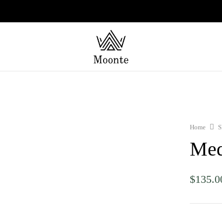
Home
S
Med
$
135.0