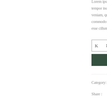
Lorem ipsu
tempor in
veniam, qu
commodo co
esse cillu
Category
Share :