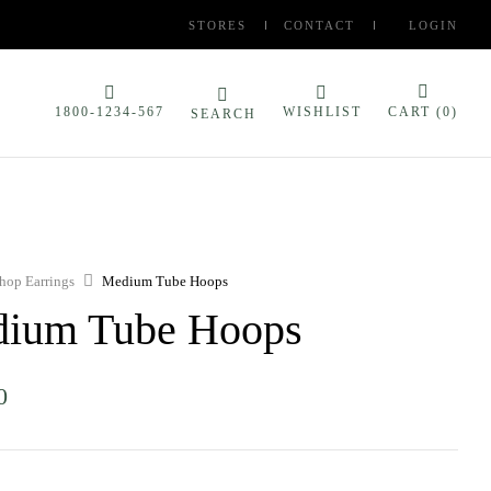
STORES
CONTACT
LOGIN
1800-1234-567
WISHLIST
CART (
0
)
SEARCH
hop Earrings
Medium Tube Hoops
ium Tube Hoops
0